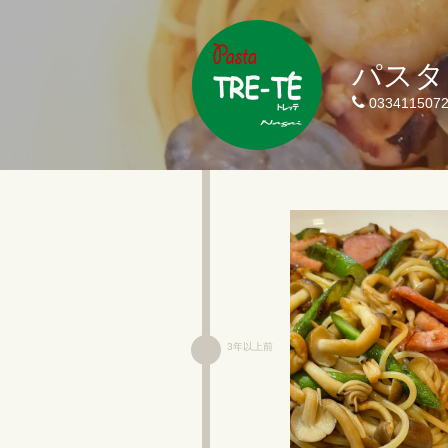
パスタ
033411507
3年以上前